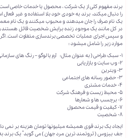
برند مفهوم کلی از یک شرکت ، محصول یا خدمات خاصی است
را دنبال میکند، برند به خودی خود بلا استفاده و غیر فعال 
یک نام صرف را جان میدهند و محبوب میکنند و یک نام معمو
در کل مانند یک موجود زنده برایش شخصیت قائل هستند و تنها
و سپس اجرای عملیات تخصصی برندسازی متفاوت است. اگر درک 
موارد زیر را شامل میشود :
1- سبک طراحی ( به عنوان مثال: آرم یا لوگو – رنگ های سازمانی – لوگوتایپ اختصاصی – بسته بندی و… )
2- وب سایت و بازاریابی
3- ویترین
3- حضور رسانه های اجتماعی
4- خدمات مشتری
5- محیط زیست و فرهنگ شرکت
6- برچسب ها و شعارها
7- کیفیت و قیمت محصول
8- شخصیت
ایجاد یک برند قوی همیشه میلیونها تومان هزینه بر نمی دارد ا
جف بیزوس ( ثروتمند ترین مرد جهان ) می گوید” یک برند ب