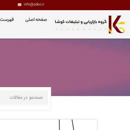
info@adko.ir
صفحه اصلی
فهرست 