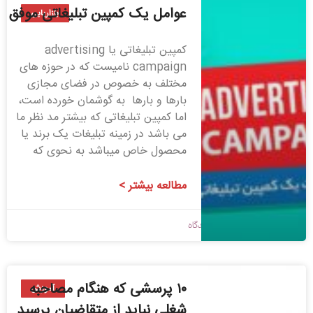
عوامل یک کمپین تبلیغاتی موفق
بازاریابی
کمپین تبلیغاتی یا advertising
campaign نامیست که در حوزه های
مختلف به خصوص در فضای مجازی
بارها و بارها به گوشمان خورده است،
اما کمپین تبلیغاتی که بیشتر مد نظر ما
می باشد در زمینه تبلیغات یک برند یا
محصول خاص میباشد به نحوی که
مطالعه بیشتر >
1398/09/05
بدون دیدگاه
۱۰ پرسشی که هنگام مصاحبه
آموزش
شغلی نباید از متقاضیان پرسید