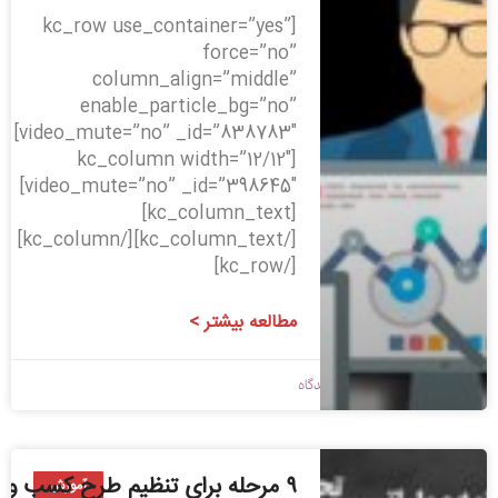
[kc_row use_container=”yes”
force=”no”
column_align=”middle”
enable_particle_bg=”no”
video_mute=”no” _id=”838783″]
[kc_column width=”12/12″
video_mute=”no” _id=”398645″]
[kc_column_text]
[/kc_column_text][/kc_column]
[/kc_row]
مطالعه بیشتر >
1398/02/30
بدون دیدگاه
۹ مرحله برای تنظیم طرح کسب و
آموزش