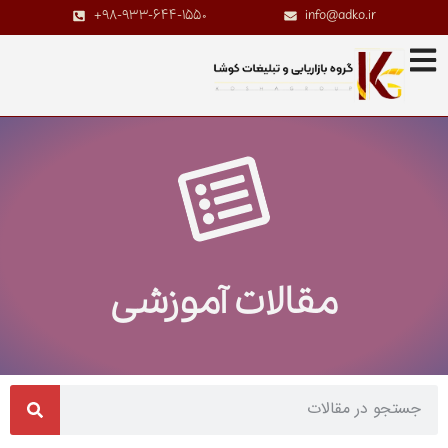
+98-933-644-1550
info@adko.ir
مقالات آموزشی