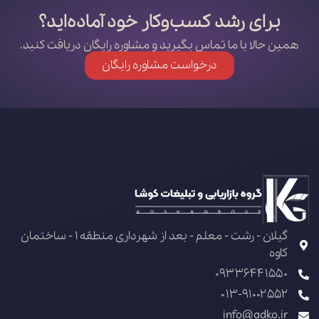
برای رشد کسب‌وکار خود آماده‌اید؟
همین حالا با ما تماس بگیرید و مشاوره رایگان دریافت کنید.
درخواست مشاوره رایگان
گیلان - رشت - معلم - بعد از شهرداری منطقه 1 - ساختمان
کاوه
09336441550
013-91002552
info@adko.ir