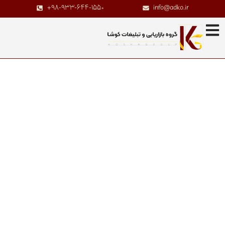
+98-933-644-1550
info@adko.ir