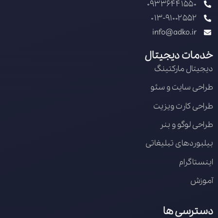
09336441550
013-91002552
info@adko.ir
خدمات دیجیتال
دیجیتال مارکتینگ
طراحی سایت و سئو
طراحی کارت ویزیت
طراحی لوگو و بنر
بیلبوردهای تبلیغاتی
اینستاگرام
آموزش
دسترسی ها