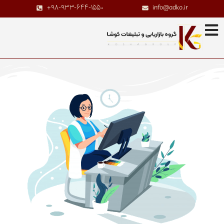
+98-933-644-1550
info@adko.ir