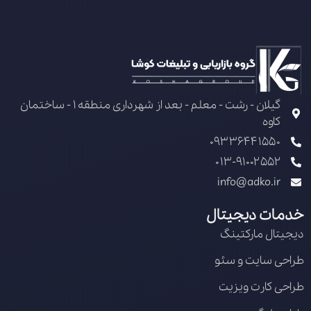
گیلان - رشت - معلم - بعد از شهرداری منطقه 1 - ساختمان
کاوه
09336441550
013-91002552
info@adko.ir
خدمات دیجیتال
دیجیتال مارکتینگ
طراحی سایت و سئو
طراحی کارت ویزیت