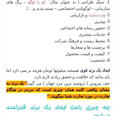
آرم یا لوگو
1- سبک طراحی ( به عنوان مثال:
– رنگ های
سازمانی – لوگوتایپ اختصاصی – بسته بندی و… )
وب سایت
2-
و بازاریابی
3- ویترین
3- حضور رسانه های اجتماعی
4- خدمات مشتری
5- محیط زیست و فرهنگ شرکت
6- برچسب ها و شعارها
7- کیفیت و قیمت محصول
8- شخصیت
ایجاد یک برند قوی
همیشه میلیونها تومان هزینه بر نمی دارد اما
باید بدانید که خلاقیت و تحقیق زیادی لازم دارد.
جف بیزوس ( ثروتمند ترین مرد جهان ) می گوید
”
یک برند به
معنای واقعی کلمه همان چیزی است که مردم در هنگام
تجارت در مورد تجارت شما میگویند. “
چه چیزی باعث ایجاد یک برند قدرتمند
میشود