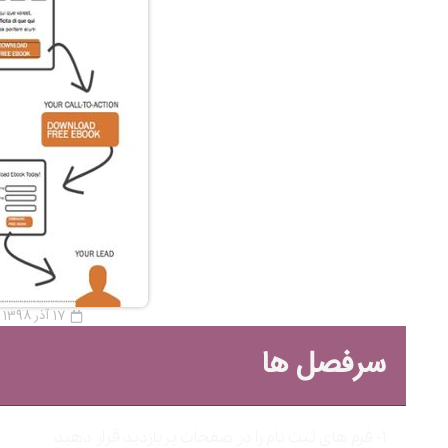
17 آذر 1398
سرفصل ها
۱- فرم های ثبت نام را در صفحات پربازدید قرار دهید