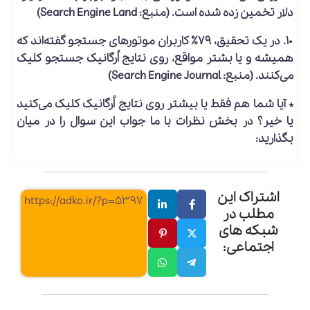
دلار تخمین زده شده است. (منبع: Search Engine Land)
۱۰. در یک تحقیق، ۷۹٪ کاربران موتورهای جستجو گفته‌اند که
همیشه و یا بشتر مواقع، روی
نتایج اُرگانیک جستجو
کلیک
می‌کنند. (منبع: Search Engine Journal)
* آیا شما هم فقط یا بیشتر روی نتایج اُرگانیک کلیک می‌کنید
یا خیر؟ در بخش نظرات با ما جواب این سوال را در میان
بگذارید:
اشتراک این
https://adko.ir/?p=5397
مطلب در
شبکه های
اجتماعی: