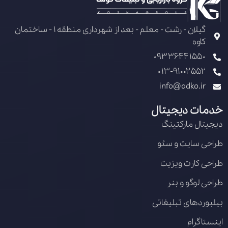
گیلان - رشت - معلم - بعد از شهرداری منطقه 1 - ساختمان
کاوه
09336441550
013-91002552
info@adko.ir
خدمات دیجیتال
دیجیتال مارکتینگ
طراحی سایت و سئو
طراحی کارت ویزیت
طراحی لوگو و بنر
بیلبوردهای تبلیغاتی
اینستاگرام