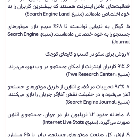
فعالیت‌های داخل اینترنت هستند که بیشترین کاربران را به
خود اختصاص داده‌اند. (منبع: Search Engine Land)
۵. گوگل به تنهایی توانسته تا ۶۸٪
سهم بازار موتورهای
جستجو
را به خود اختصاص داده‌است. (منبع: Search Engine
Journal)
۷ روش برای سئو در کسب و کارهای کوچک
۶. ۹۱٪ کاربران اینترنت از امکان
جستجو
در وب بهره می‌برند.
(منبع : Pwe Research Center)
۷. ۹۳٪
تجربیات در فضای آنلاین
از طریق موتورهای جستجو
آغاز می‌شود و در حقیقت نقش آغازگر جریان را بازی می‌کنند.
(منبع: Search Engine Journal)
۸. ماهانه حدود ۱.۲ تریلیون بار در جهان،
جستجوی آنلاین
صورت می‌گیرد. (منبع: Internet Live Stats)
۹. ارزش کل
صنعت موتورهای جستجو،
برابر با ۶۵ میلیارد