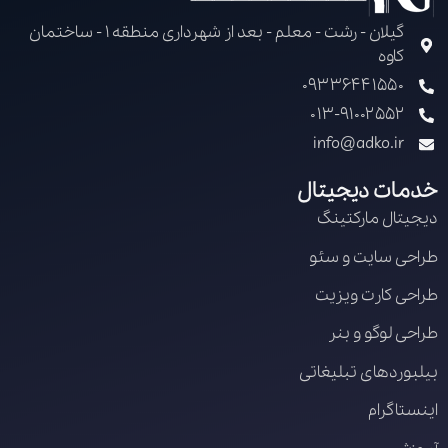
گیلان - رشت - معلم - بعد از شهرداری منطقه 1 - ساختمان
کاوه
09336441550
013-91002552
info@adko.ir
خدمات دیجیتال
دیجیتال مارکتینگ
طراحی سایت و سئو
طراحی کارت ویزیت
طراحی لوگو و بنر
بیلبوردهای تبلیغاتی
اینستاگرام