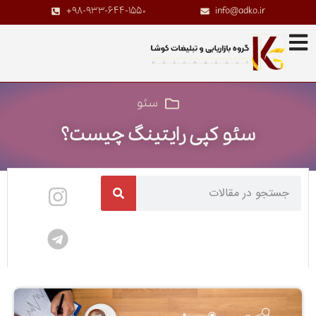
+98-933-644-1550
info@adko.ir
سئو
سئو کپی رایتینگ چیست؟