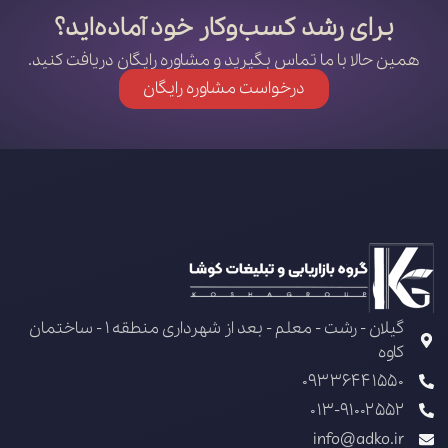
برای رشد کسب‌وکار خود آماده‌اید؟
همین حالا با ما تماس بگیرید و مشاوره رایگان دریافت کنید.
درخواست مشاوره رایگان
گیلان - رشت - معلم - بعد از شهرداری منطقه 1 - ساختمان
کاوه
09336441550
013-91002552
info@adko.ir