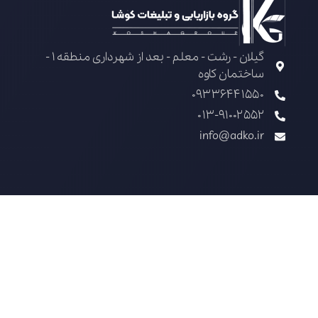
گیلان - رشت - معلم - بعد از شهرداری منطقه 1 -
ساختمان کاوه
09336441550
013-91002552
info@adko.ir