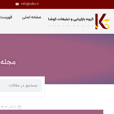
info@adko.ir
صفحه اصلی
فهرست 
مجله خ
20 آذر 1403