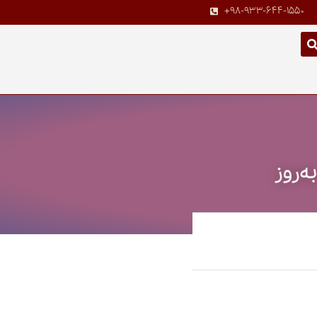
+98-933-644-1550
ه‌روز