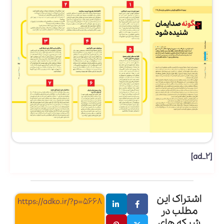
[ad_2]
اشتراک این
https://adko.ir/?p=5668
مطلب در
شبکه های