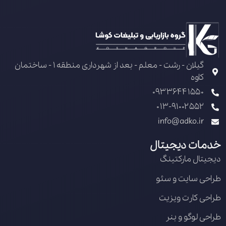
گیلان - رشت - معلم - بعد از شهرداری منطقه 1 - ساختمان
کاوه
09336441550
013-91002552
info@adko.ir
خدمات دیجیتال
دیجیتال مارکتینگ
طراحی سایت و سئو
طراحی کارت ویزیت
طراحی لوگو و بنر