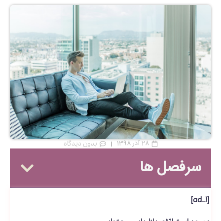
28 آذر 1398
بدون دیدگاه
سرفصل ها
[ad_1]