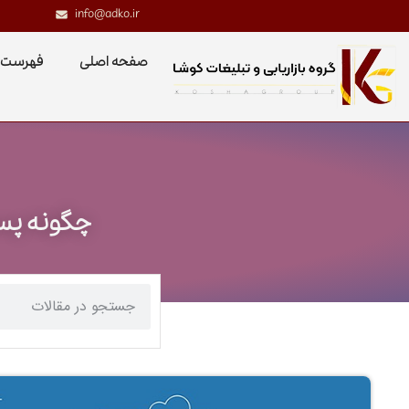
info@adko.ir
صفحه اصلی
فهرست 
چگونه پست