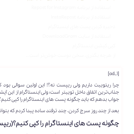
استفاده از برنامه Repost for Instagram
استفاده از برنامه InstaRepost
ذخیره کردن پست های اینستاگرام
استفاده از سایت DownloadGram
کپی کپشن اینستاگرام
از هرچه بگذری، سخن دوست خوش‌تر است…
[ad_1]
چرا ریتوییت داریم ولی ریپست نه؟! این اولین سوالی بود ک
جذاب‌ترین اتفاق داخل توییتر است؛ ولی اینستاگرام از این آ
جواب بدهم که باید چگونه پست های اینستاگرام را کپی کنیم؟
بعد از چند روز سرچ کردن، چند ترفند ساده پیدا کردم که بتوا
چگونه پست های اینستاگرام را کپی کنیم؟(ریپ