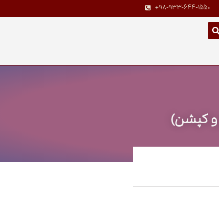
+98-933-644-1550
 و کپشن)