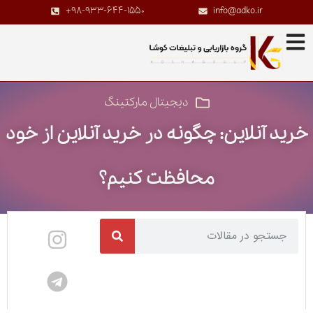
+98-933-644-1550
info@adko.ir
دیجیتال مارکتینگ
خرید آنلاین: چگونه در خرید آنلاین از خود
محافظت کنیم؟