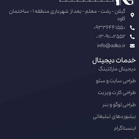
گیلان - رشت - معلم - بعد از شهرداری منطقه 1 - ساختمان
کاوه
09336441550
013-91002552
info@adko.ir
خدمات دیجیتال
دیجیتال مارکتینگ
طراحی سایت و سئو
طراحی کارت ویزیت
طراحی لوگو و بنر
بیلبوردهای تبلیغاتی
اینستاگرام