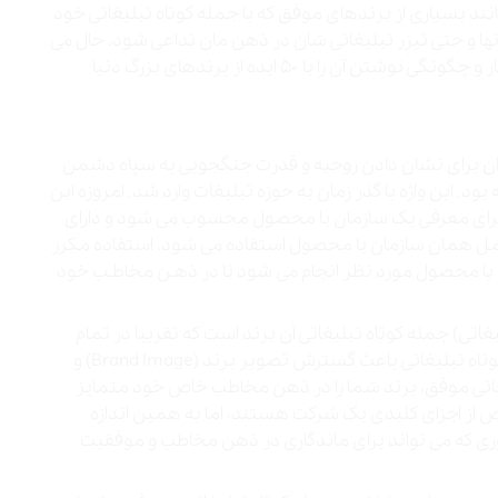
د بسیاری از برندهای موفق که با جمله کوتاه تبلیغاتی خود
 آنها و حتی تیزر تبلیغاتی شان در ذهن مان تداعی شود. حال می
خواهیم با هم به ویژگی های جملات تبلیغاتی موفق و ماندگار و چگونگی نوشتن آن را با ۵۰ ایده از برندهای بزرگ دنیا
ان برای نشان دادن روحیه و قدرت جنگجویی به سپاه دشمن
این نعره ها اسلوگان (Slogan) نام گرفته بود. این واژه با گذر زمان به حوزه تبلیغات وارد شد. امروزه این
 یا Slogan، عبارتی تبلیغاتی برای معرفی یک سازمان یا محصول محسوب می شود و دارای
کامل همان سازمان یا محصول استفاده می شود. استفاده مکرر
ان یا محصول مورد نظر انجام می شود تا در ذهـن مخاطـب خود
غاتی) جمله کوتاه تبلیغاتی آن برند است که تقریبا در تمام
برندهای امروز در سراسر دنیا به چشم می خورد. جمله کوتاه تبلیغاتی باعث گسترش تصویر برند (Brand Image) و
اتی موفق، برند شما را در ذهن مخاطب خاص خود متمایز
از اجزای کلیدی یک شرکت هستند، اما به همین اندازه
ری که می تواند برای ماندگاری در ذهن مخاطب و موفقیت