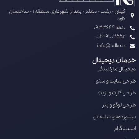
گیلان - رشت - معلم - بعد از شهرداری منطقه 1 - ساختمان
کاوه
09336441550
013-91002552
info@adko.ir
خدمات دیجیتال
دیجیتال مارکتینگ
طراحی سایت و سئو
طراحی کارت ویزیت
طراحی لوگو و بنر
بیلبوردهای تبلیغاتی
اینستاگرام