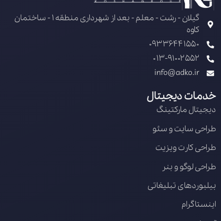
گیلان - رشت - معلم - بعد از شهرداری منطقه 1 - ساختمان
کاوه
09336441550
013-91002552
info@adko.ir
خدمات دیجیتال
دیجیتال مارکتینگ
طراحی سایت و سئو
طراحی کارت ویزیت
طراحی لوگو و بنر
بیلبوردهای تبلیغاتی
اینستاگرام