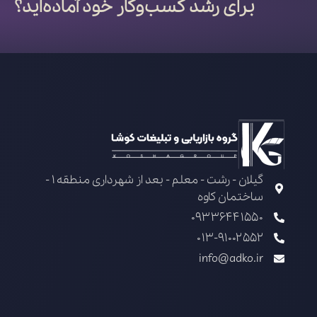
برای رشد کسب‌وکار خود آماده‌اید؟
گیلان - رشت - معلم - بعد از شهرداری منطقه 1 -
ساختمان کاوه
09336441550
013-91002552
info@adko.ir