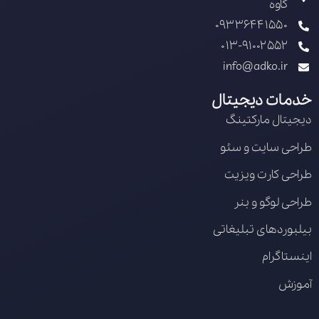
کاوه
09336441550
013-91002552
info@adko.ir
خدمات دیجیتال
دیجیتال مارکتینگ
طراحی سایت و سئو
طراحی کارت ویزیت
طراحی لوگو و بنر
بیلبوردهای تبلیغاتی
اینستاگرام
آموزش