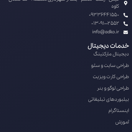
کاوه
09336441550
013-91002552
info@adko.ir
خدمات دیجیتال
دیجیتال مارکتینگ
طراحی سایت و سئو
طراحی کارت ویزیت
طراحی لوگو و بنر
بیلبوردهای تبلیغاتی
اینستاگرام
آموزش