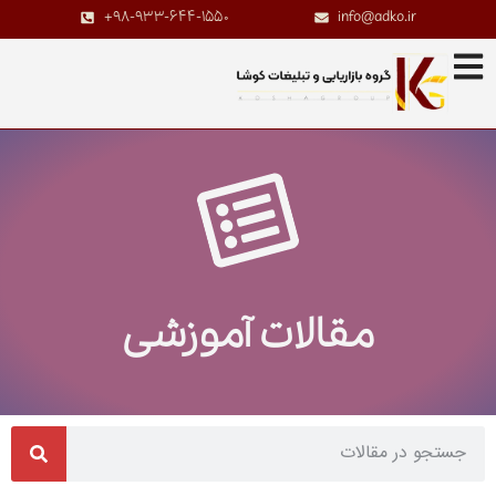
+98-933-644-1550
info@adko.ir
مقالات آموزشی