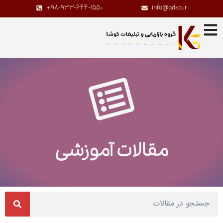
+98-933-644-1550
info@adko.ir
مقالات آموزشی