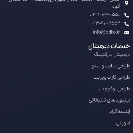
کاوه
09336441550
013-91002552
info@adko.ir
خدمات دیجیتال
دیجیتال مارکتینگ
طراحی سایت و سئو
طراحی کارت ویزیت
طراحی لوگو و بنر
بیلبوردهای تبلیغاتی
اینستاگرام
آموزش