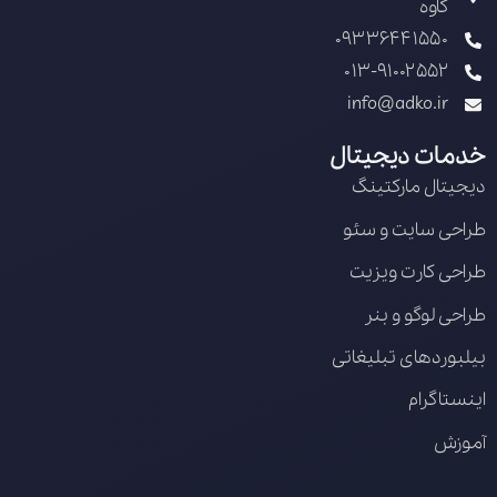
کاوه
09336441550
013-91002552
info@adko.ir
خدمات دیجیتال
دیجیتال مارکتینگ
طراحی سایت و سئو
طراحی کارت ویزیت
طراحی لوگو و بنر
بیلبوردهای تبلیغاتی
اینستاگرام
آموزش