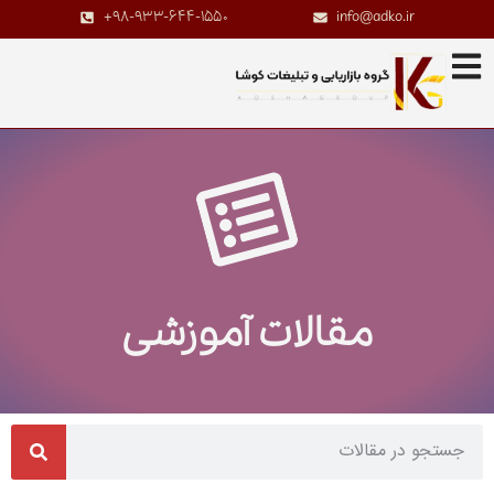
+98-933-644-1550
info@adko.ir
مقالات آموزشی