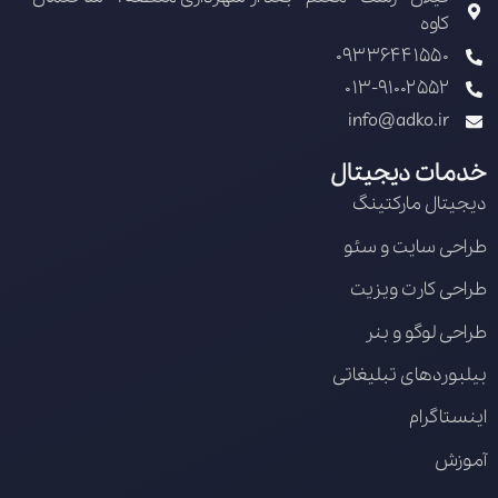
کاوه
09336441550
013-91002552
info@adko.ir
خدمات دیجیتال
دیجیتال مارکتینگ
طراحی سایت و سئو
طراحی کارت ویزیت
طراحی لوگو و بنر
بیلبوردهای تبلیغاتی
اینستاگرام
آموزش