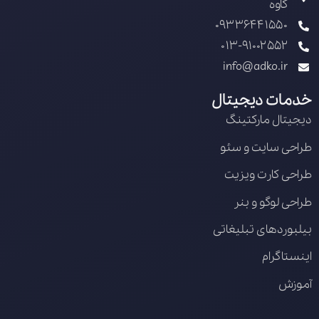
کاوه
09336441550
013-91002552
info@adko.ir
خدمات دیجیتال
دیجیتال مارکتینگ
طراحی سایت و سئو
طراحی کارت ویزیت
طراحی لوگو و بنر
بیلبوردهای تبلیغاتی
اینستاگرام
آموزش