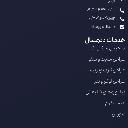
کاوه
09336441550
013-91002552
info@adko.ir
خدمات دیجیتال
دیجیتال مارکتینگ
طراحی سایت و سئو
طراحی کارت ویزیت
طراحی لوگو و بنر
بیلبوردهای تبلیغاتی
اینستاگرام
آموزش