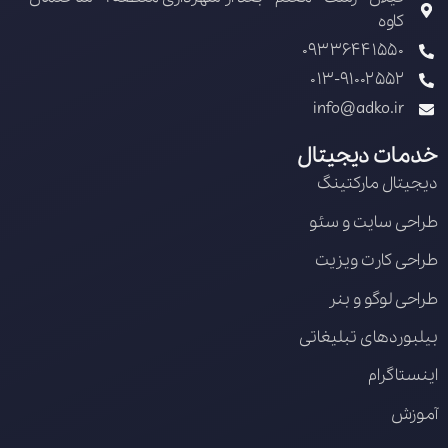
کاوه
09336441550
013-91002552
info@adko.ir
خدمات دیجیتال
دیجیتال مارکتینگ
طراحی سایت و سئو
طراحی کارت ویزیت
طراحی لوگو و بنر
بیلبوردهای تبلیغاتی
اینستاگرام
آموزش