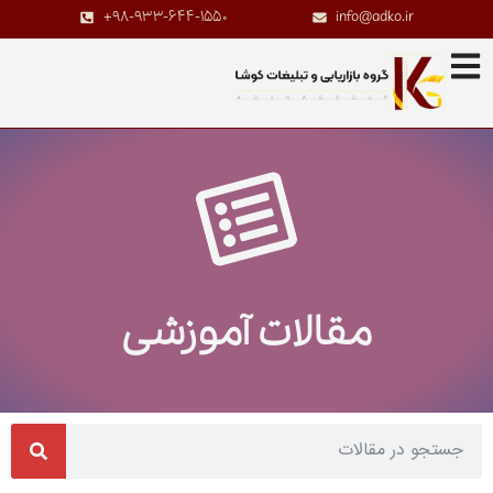
+98-933-644-1550
info@adko.ir
مقالات آموزشی