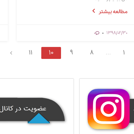
مطالعه بیشتر
1398/02/30
0
11
10
9
8
1
...