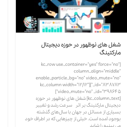
شغل های نوظهور در حوزه دیجیتال
مارکتینگ
[kc_row use_container="yes" force="no"
column_align="middle"
enable_particle_bg="no" video_mute="no"
_id="838783"][kc_column width="12/12"
video_mute="no" _id="398645"]
[kc_column_text] شغل های نوظهور در حوزه
دیجیتال مارکتینگ بر اثر سرعت رشد و تغییر
بسیاری از مسائل در جهان با سال‌های گذشته
بوجود آمده است. خیلی از چیزهایی که در اطراف خود
می بینیم را شاید