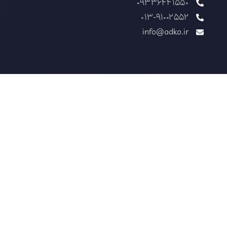
09336441550
013-91002552
info@adko.ir