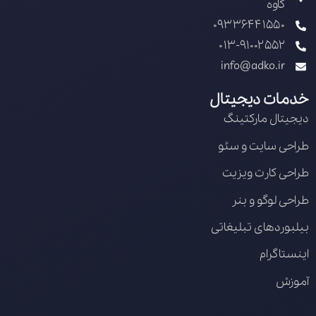
کاوه
09336441550
013-91002552
info@adko.ir
خدمات دیجیتال
دیجیتال مارکتینگ
طراحی سایت و سئو
طراحی کارت ویزیت
طراحی لوگو و بنر
بیلبوردهای تبلیغاتی
اینستاگرام
آموزش