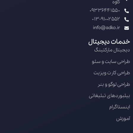
کاوه
09336441550
013-91002552
info@adko.ir
خدمات دیجیتال
دیجیتال مارکتینگ
طراحی سایت و سئو
طراحی کارت ویزیت
طراحی لوگو و بنر
بیلبوردهای تبلیغاتی
اینستاگرام
آموزش