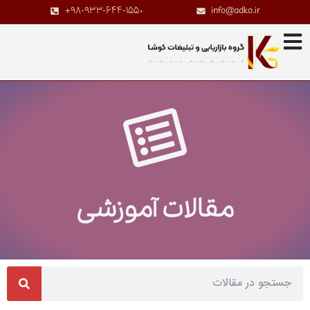
+98-933-644-1550
info@adko.ir
مقالات آموزشی