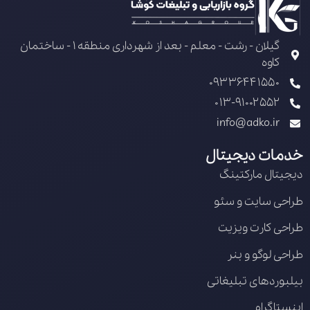
گیلان - رشت - معلم - بعد از شهرداری منطقه 1 - ساختمان
کاوه
09336441550
013-91002552
info@adko.ir
خدمات دیجیتال
دیجیتال مارکتینگ
طراحی سایت و سئو
طراحی کارت ویزیت
طراحی لوگو و بنر
بیلبوردهای تبلیغاتی
اینستاگرام