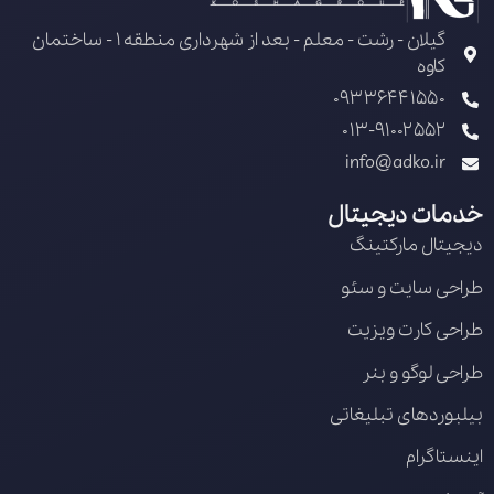
گیلان - رشت - معلم - بعد از شهرداری منطقه 1 - ساختمان
کاوه
09336441550
013-91002552
info@adko.ir
خدمات دیجیتال
دیجیتال مارکتینگ
طراحی سایت و سئو
طراحی کارت ویزیت
طراحی لوگو و بنر
بیلبوردهای تبلیغاتی
اینستاگرام