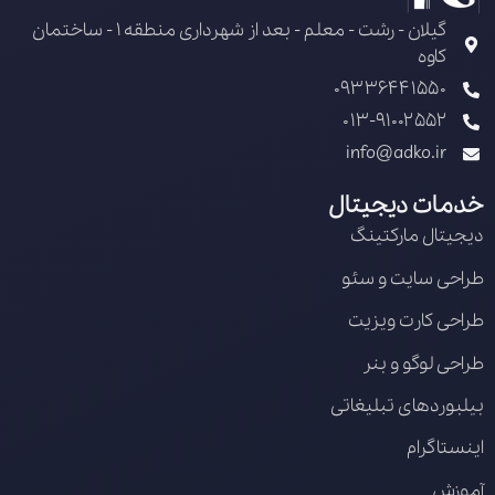
گیلان - رشت - معلم - بعد از شهرداری منطقه 1 - ساختمان
کاوه
09336441550
013-91002552
info@adko.ir
خدمات دیجیتال
دیجیتال مارکتینگ
طراحی سایت و سئو
طراحی کارت ویزیت
طراحی لوگو و بنر
بیلبوردهای تبلیغاتی
اینستاگرام
آموزش