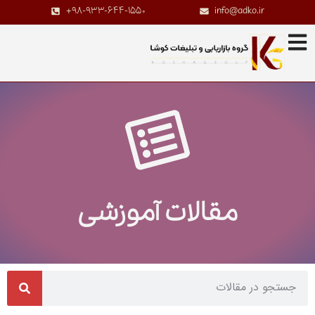
+98-933-644-1550
info@adko.ir
مقالات آموزشی