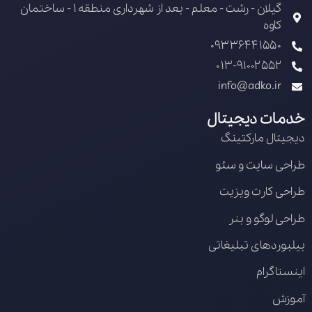
گیلان - رشت - معلم - بعد از شهرداری منطقه 1 - ساختمان
کاوه
09336441550
013-91002552
info@adko.ir
خدمات دیجیتال
دیجیتال مارکتینگ
طراحی سایت و سئو
طراحی کارت ویزیت
طراحی لوگو و بنر
بیلبوردهای تبلیغاتی
اینستاگرام
آموزش