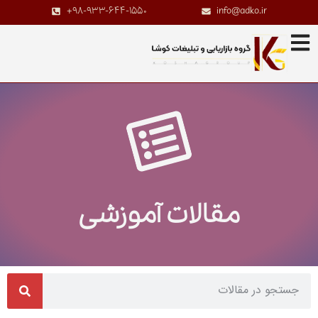
+98-933-644-1550
info@adko.ir
مقالات آموزشی