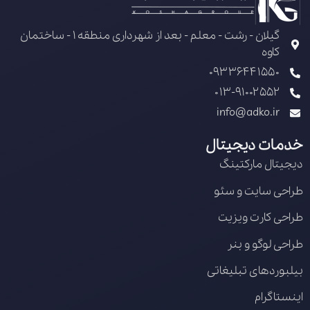
گیلان - رشت - معلم - بعد از شهرداری منطقه 1 - ساختمان
کاوه
09336441550
013-91002552
info@adko.ir
خدمات دیجیتال
دیجیتال مارکتینگ
طراحی سایت و سئو
طراحی کارت ویزیت
طراحی لوگو و بنر
بیلبوردهای تبلیغاتی
اینستاگرام