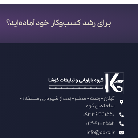
برای رشد کسب‌وکار خود آماده‌اید؟
گیلان - رشت - معلم - بعد از شهرداری منطقه 1 -
ساختمان کاوه
09336441550
013-91002552
info@adko.ir