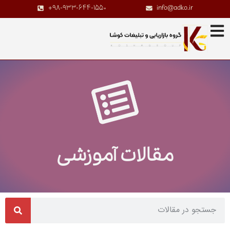
+98-933-644-1550
info@adko.ir
مقالات آموزشی