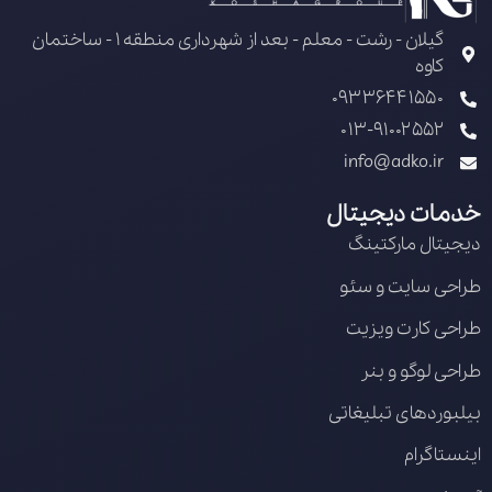
گیلان - رشت - معلم - بعد از شهرداری منطقه 1 - ساختمان
کاوه
09336441550
013-91002552
info@adko.ir
خدمات دیجیتال
دیجیتال مارکتینگ
طراحی سایت و سئو
طراحی کارت ویزیت
طراحی لوگو و بنر
بیلبوردهای تبلیغاتی
اینستاگرام