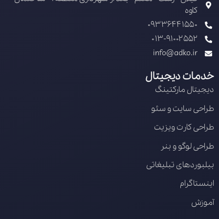
کاوه
09336441550
013-91002552
info@adko.ir
خدمات دیجیتال
دیجیتال مارکتینگ
طراحی سایت و سئو
طراحی کارت ویزیت
طراحی لوگو و بنر
بیلبوردهای تبلیغاتی
اینستاگرام
آموزش