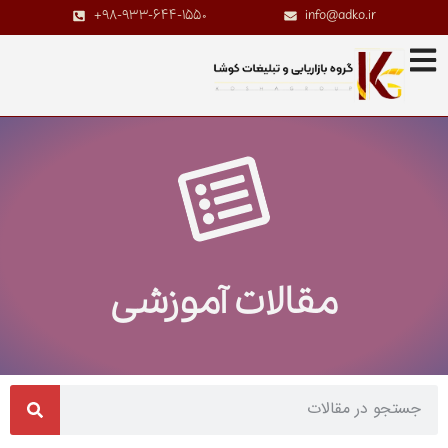
+98-933-644-1550
info@adko.ir
مقالات آموزشی