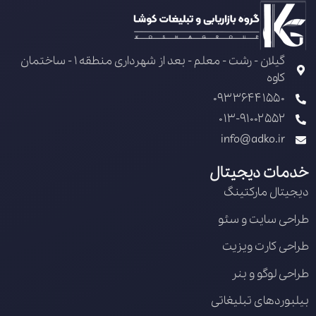
گیلان - رشت - معلم - بعد از شهرداری منطقه 1 - ساختمان
کاوه
09336441550
013-91002552
info@adko.ir
خدمات دیجیتال
دیجیتال مارکتینگ
طراحی سایت و سئو
طراحی کارت ویزیت
طراحی لوگو و بنر
بیلبوردهای تبلیغاتی