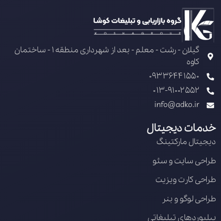
گیلان - رشت - معلم - بعد از شهرداری منطقه 1 - ساختمان
کاوه
09336441550
013-91002552
info@adko.ir
خدمات دیجیتال
دیجیتال مارکتینگ
طراحی سایت و سئو
طراحی کارت ویزیت
طراحی لوگو و بنر
بیلبوردهای تبلیغاتی