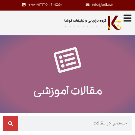
+98-933-644-1550
info@adko.ir
مقالات آموزشی