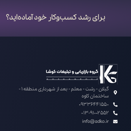
برای رشد کسب‌وکار خود آماده‌اید؟
گیلان - رشت - معلم - بعد از شهرداری منطقه 1 -
ساختمان کاوه
09336441550
013-91002552
info@adko.ir