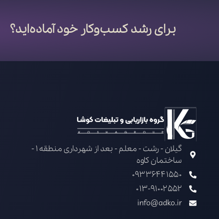
برای رشد کسب‌وکار خود آماده‌اید؟
گیلان - رشت - معلم - بعد از شهرداری منطقه 1 -
ساختمان کاوه
09336441550
013-91002552
info@adko.ir