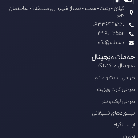
گیلان - رشت - معلم - بعد از شهرداری منطقه 1 - ساختمان
کاوه
09336441550
013-91002552
info@adko.ir
خدمات دیجیتال
دیجیتال مارکتینگ
طراحی سایت و سئو
طراحی کارت ویزیت
طراحی لوگو و بنر
بیلبوردهای تبلیغاتی
اینستاگرام
آموزش