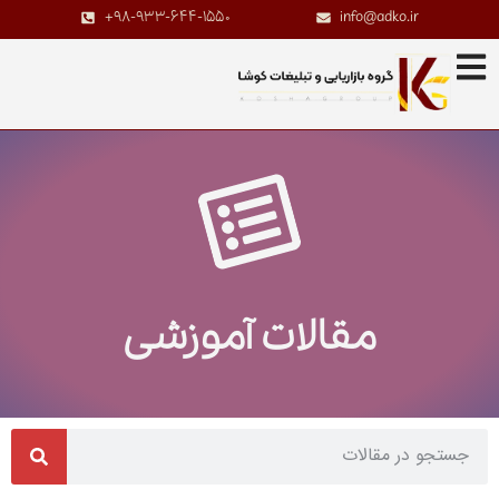
+98-933-644-1550
info@adko.ir
مقالات آموزشی