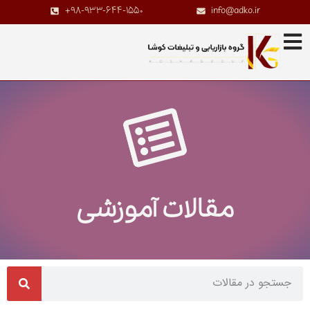
+98-933-644-1550
info@adko.ir
مقالات آموزشی