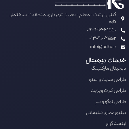
گیلان - رشت - معلم - بعد از شهرداری منطقه 1 - ساختمان
کاوه
09336441550
013-91002552
info@adko.ir
خدمات دیجیتال
دیجیتال مارکتینگ
طراحی سایت و سئو
طراحی کارت ویزیت
طراحی لوگو و بنر
بیلبوردهای تبلیغاتی
اینستاگرام