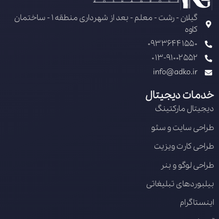
گیلان - رشت - معلم - بعد از شهرداری منطقه 1 - ساختمان
کاوه
09336441550
013-91002552
info@adko.ir
خدمات دیجیتال
دیجیتال مارکتینگ
طراحی سایت و سئو
طراحی کارت ویزیت
طراحی لوگو و بنر
بیلبوردهای تبلیغاتی
اینستاگرام