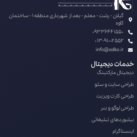
گیلان - رشت - معلم - بعد از شهرداری منطقه 1 - ساختمان
کاوه
09336441550
013-91002552
info@adko.ir
خدمات دیجیتال
دیجیتال مارکتینگ
طراحی سایت و سئو
طراحی کارت ویزیت
طراحی لوگو و بنر
بیلبوردهای تبلیغاتی
اینستاگرام