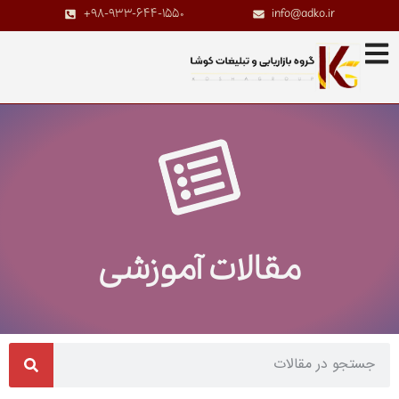
+98-933-644-1550
info@adko.ir
مقالات آموزشی