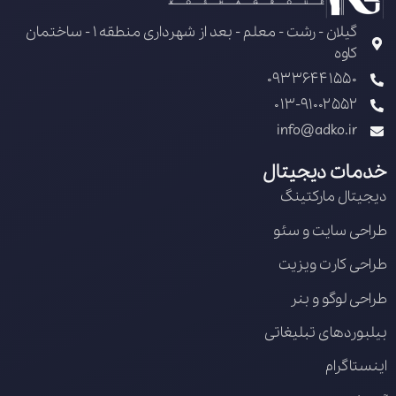
گیلان - رشت - معلم - بعد از شهرداری منطقه 1 - ساختمان
کاوه
09336441550
013-91002552
info@adko.ir
خدمات دیجیتال
دیجیتال مارکتینگ
طراحی سایت و سئو
طراحی کارت ویزیت
طراحی لوگو و بنر
بیلبوردهای تبلیغاتی
اینستاگرام