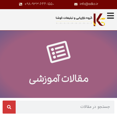
+98-933-644-1550
info@adko.ir
مقالات آموزشی