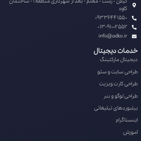
گیلان - رشت - معلم - بعد از شهرداری منطقه 1 - ساختمان
کاوه
09336441550
013-91002552
info@adko.ir
خدمات دیجیتال
دیجیتال مارکتینگ
طراحی سایت و سئو
طراحی کارت ویزیت
طراحی لوگو و بنر
بیلبوردهای تبلیغاتی
اینستاگرام
آموزش