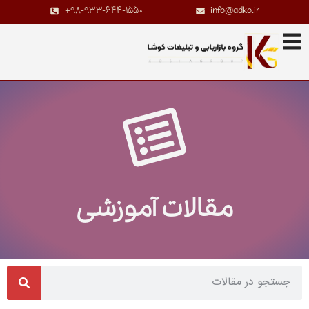
+98-933-644-1550
info@adko.ir
مقالات آموزشی