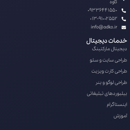
کاوه
09336441550
013-91002552
info@adko.ir
خدمات دیجیتال
دیجیتال مارکتینگ
طراحی سایت و سئو
طراحی کارت ویزیت
طراحی لوگو و بنر
بیلبوردهای تبلیغاتی
اینستاگرام
آموزش